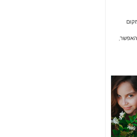
 20 דק׳ נסיעה ממקום 
האפשר, 