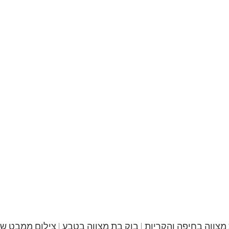
מצווה בחיפה והקריות | בוק בת מצווה בטבע | צילום ממבט שו